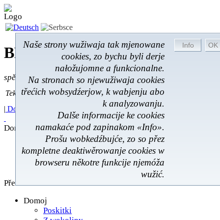
Naše strony wužiwaja tak mjenowane
BROM-Service *
Online
cookies, zo bychu byli derje
nałožujomne a funkcionalne.
spěšnje * spušćomnje * małonałožnje
Na stronach so njewužiwaja cookies
Tekst pytać
třećich wobsydźerjow, k wabjenju abo
Tekst pytać:
k analyzowanju.
|
Domoj
|
Poskitki
|
Z wokoliny
|
Feedback
|
Dalše informacije ke cookies
namakaće pod zapinakom «Info».
Domoj
Prošu wobkedźbujće, zo so přez
Poskitki
kompletne deaktiwěrowanje cookies w
Z wokoliny
browseru někotre funkcije njemóža
Hóstna kniha
wužić.
Přehlad
Domoj
Poskitki