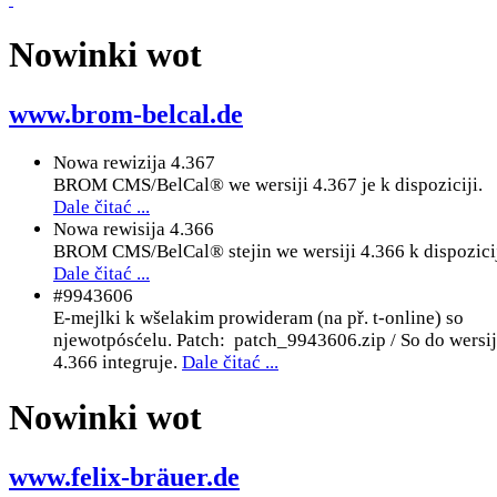
Nowinki wot
www.brom-belcal.de
Nowa rewizija 4.367
BROM CMS/BelCal® we wersiji 4.367 je k dispoziciji.
Dale čitać ...
Nowa rewisija 4.366
BROM CMS/BelCal® stejin we wersiji 4.366 k dispozicij
Dale čitać ...
#9943606
E-mejlki k wšelakim prowideram (na př. t-online) so
njewotpósćelu. Patch: patch_9943606.zip / So do wersi
4.366 integruje.
Dale čitać ...
Nowinki wot
www.felix-bräuer.de