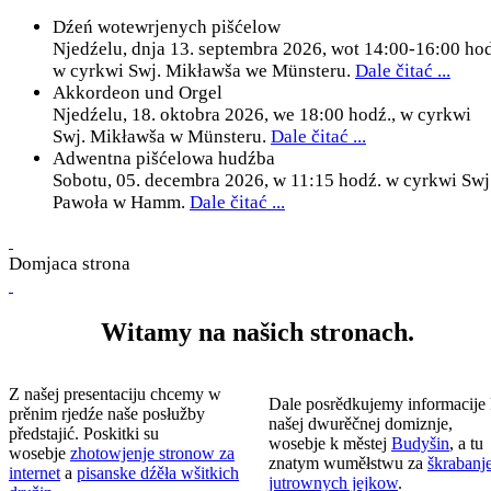
Dźeń wotewrjenych pišćelow
Njedźelu, dnja 13. septembra 2026, wot 14:00-16:00 ho
w cyrkwi Swj. Mikławša we Münsteru.
Dale čitać ...
Akkordeon und Orgel
Njedźelu, 18. oktobra 2026, we 18:00 hodź., w cyrkwi
Swj. Mikławša w Münsteru.
Dale čitać ...
Adwentna pišćelowa hudźba
Sobotu, 05. decembra 2026, w 11:15 hodź. w cyrkwi Swj
Pawoła w Hamm.
Dale čitać ...
Domjaca strona
Witamy na našich stronach.
Z našej presentaciju chcemy w
Dale posrědkujemy informacije
prěnim rjedźe naše posłužby
našej dwurěčnej domiznje,
předstajić. Poskitki su
wosebje k městej
Budyšin
, a tu
wosebje
zhotowjenje stronow za
znatym wuměłstwu za
škrabanj
internet
a
pisanske dźěła wšitkich
jutrownych jejkow
.