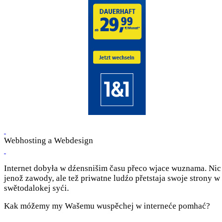
Webhosting a Webdesign
Internet dobyła w dźensnišim času přeco wjace wuznama. Nic
jenož zawody, ale tež priwatne ludźo přetstaja swoje strony w
swětodalokej syći.
Kak móžemy my Wašemu wuspěchej w interneće pomhać?