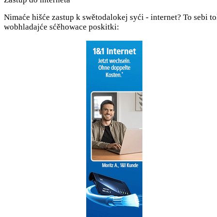
Nimaće hišće zastup k swěto­dalokej syći - internet? To sebi to
wob­hladajće sćěho­wace poskitki: