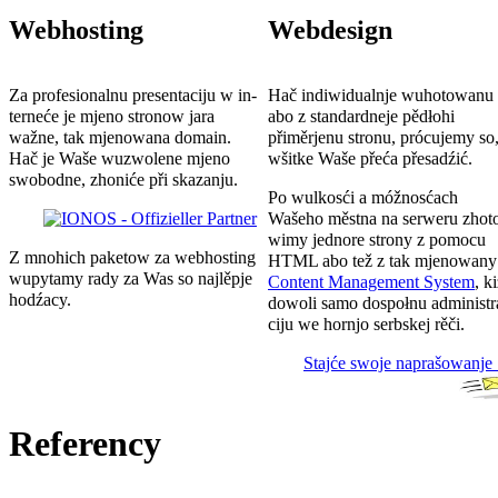
Webhosting
Webdesign
Za pro­fesio­nal­nu pre­sen­ta­ciju w in­
Hač indiwi­dualnje wuho­to­wanu
ter­neće je mjeno stronow jara
abo z stan­dard­neje pěd­łohi
wažne, tak mjenowana domain.
přiměrjenu stronu, prócujemy so
Hač je Waše wuzwolene mjeno
wšitke Waše přeća přesadźić.
swobodne, zhoniće při skazanju.
Po wulkosći a móž­nos­ćach
Wašeho městna na ser­weru zho­t
wimy jed­nore strony z pomocu
Z mnohich paketow za web­hosting
HTML abo tež z tak mje­no­wany
wu­py­tamy rady za Was so naj­lěpje
Con­tent Mana­gement System
, k
ho­dźacy.
dowoli samo dospołnu admini­str
ciju we hornjo serbskej rěči.
Stajće swoje naprašowanje 
Referency