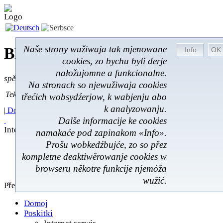
Naše strony wužiwaja tak mjenowane
BROM-Service *
Online
cookies, zo bychu byli derje
nałožujomne a funkcionalne.
spěšnje * spušćomnje * małonałožnje
Na stronach so njewužiwaja cookies
Tekst pytać
Tekst pytać:
třećich wobsydźerjow, k wabjenju abo
k analyzowanju.
|
Domoj
|
Poskitki
|
Z wokoliny
|
Feedback
|
Dalše informacije ke cookies
Internet serwis
namakaće pod zapinakom «Info».
Prošu wobkedźbujće, zo so přez
Internet serwis
kompletne deaktiwěrowanje cookies w
Z wokoliny
Domoj
browseru někotre funkcije njemóža
wužić.
Přehlad
Domoj
Poskitki