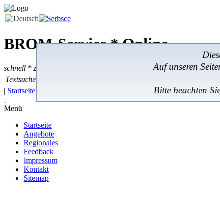
BROM-Service *
Online
Dies
Auf unseren Seit
schnell * zuverlässig * kostengünstig
Textsuche
Textsuche:
Bitte beachten Si
|
Startseite
|
Angebote
|
Regionales
|
Feedback
|
Menü
Startseite
Angebote
Regionales
Feedback
Impressum
Kontakt
Sitemap