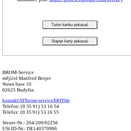
Tutón kartku pokazać
Stajnje karty pokazać
BROM-Service
mějićel Manfred Brojer
Nowa hase 10
02625 Budyšin
kontakt|AT|brom-service|DOT|de
Telefon: (0 35 91) 53 16 54
Telefax: (0 35 91) 53 16 55
Steuer-Nr.: 204/209/02256
USt.ID-Nr.: DE140370986