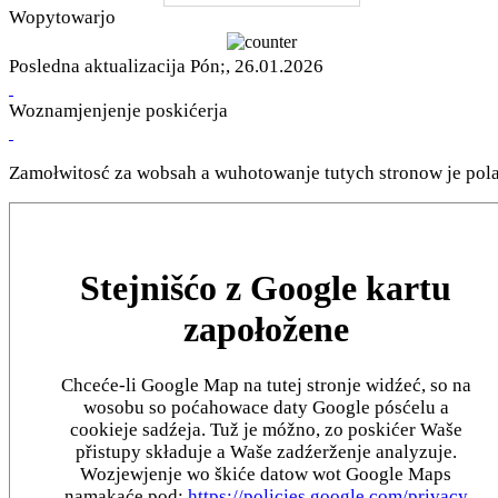
Wopytowarjo
Posledna aktualizacija Pón;, 26.01.2026
Woznamjenjenje poskićerja
Zamołwitosć za wobsah a wuhotowanje tutych stronow je pola
Stejnišćo z Google kartu
zapołožene
Chceće-li Google Map na tutej stronje widźeć, so na
wosobu so poćahowace daty Google pósćelu a
cookieje sadźeja. Tuž je móžno, zo poskićer Waše
přistupy składuje a Waše zadźerženje analyzuje.
Wozjewjenje wo škiće datow wot Google Maps
namakaće pod:
https://policies.google.com/privacy