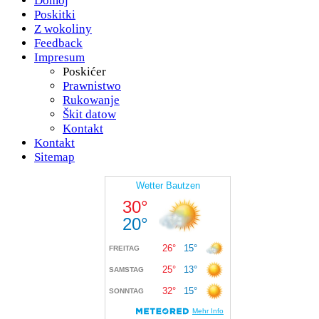
Domoj
Poskitki
Z wokoliny
Feedback
Impresum
Poskićer
Prawnistwo
Rukowanje
Škit datow
Kontakt
Kontakt
Sitemap