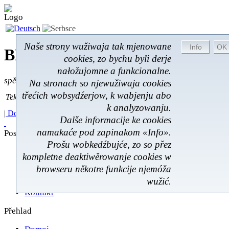
Naše strony wužiwaja tak mjenowane
BROM-Service *
Online
cookies, zo bychu byli derje
nałožujomne a funkcionalne.
spěšnje * spušćomnje * małonałožnje
Na stronach so njewužiwaja cookies
Tekst pytać
třećich wobsydźerjow, k wabjenju abo
Tekst pytać:
k analyzowanju.
|
Domoj
|
Poskitki
|
Z wokoliny
|
Feedback
|
Dalše informacije ke cookies
namakaće pod zapinakom «Info».
Poskićer
Prošu wobkedźbujće, zo so přez
Poskićer
kompletne deaktiwěrowanje cookies w
Prawnistwo
browseru někotre funkcije njemóža
Rukowanje
wužić.
Škit datow
Kontakt
Přehlad