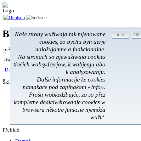
BROM-Service *
Online
Naše strony wužiwaja tak mjenowane
cookies, zo bychu byli derje
nałožujomne a funkcionalne.
spěšnje * spušćomnje * małonałožnje
Na stronach so njewužiwaja cookies
Tekst pytać
Tekst pytać:
třećich wobsydźerjow, k wabjenju abo
|
Domoj
|
Poskitki
|
Z wokoliny
|
Feedback
|
k analyzowanju.
Dalše informacije ke cookies
Škit datow
namakaće pod zapinakom «Info».
Poskićer
Prošu wobkedźbujće, zo so přez
Prawnistwo
kompletne deaktiwěrowanje cookies w
Rukowanje
browseru někotre funkcije njemóža
Škit datow
wužić.
Kontakt
Přehlad