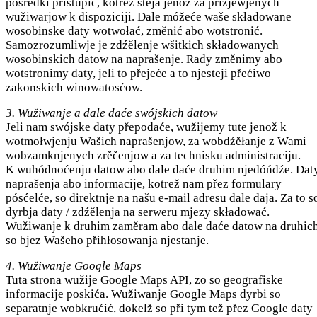
posrědki přistupić, kotrež steja jenož za přizjewjenych
wužiwarjow k dispoziciji. Dale móžeće waše składowane
wosobinske daty wotwołać, změnić abo wotstronić.
Samozrozumliwje je zdźělenje wšitkich składowanych
wosobinskich datow na naprašenje. Rady změnimy abo
wotstronimy daty, jeli to přejeće a to njesteji přećiwo
zakonskich winowatosćow.
3. Wužiwanje a dale daće swójskich datow
Jeli nam swójske daty přepodaće, wužijemy tute jenož k
wotmołwjenju Wašich naprašenjow, za wobdźěłanje z Wami
wobzamknjenych zrěčenjow a za technisku administraciju.
K wuhódnoćenju datow abo dale daće druhim njedóńdźe. Daty
naprašenja abo informacije, kotrež nam přez formulary
pósćelće, so direktnje na našu e-mail adresu dale daja. Za to s
dyrbja daty / zdźělenja na serweru mjezy składować.
Wužiwanje k druhim zaměram abo dale daće datow na druhic
so bjez Wašeho přihłosowanja njestanje.
4. Wužiwanje Google Maps
Tuta strona wužije Google Maps API, zo so geografiske
informacije poskića. Wužiwanje Google Maps dyrbi so
separatnje wobkrućić, dokelž so při tym tež přez Google daty