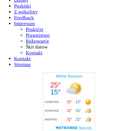
Domoj
Poskitki
Z wokoliny
Feedback
Impresum
Poskićer
Prawnistwo
Rukowanje
Škit datow
Kontakt
Kontakt
Sitemap