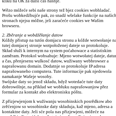
kliku na OK za dalši čas hasnje.
Wězo móžeće sebi naše strony tež bjez cookies wobhladać.
Prošu wobkedźbujće pak, zo snadź wšelake funkcije na našic
stronach njejsu móžne, jeli zaraćeće cookies we Wašim
browseru.
2. Zběranje a wobdźěłanje datow
Kóždy přistup na tutón domjacu stronu a kóžde wotwołanje n
tutej domjacej stronje wotpołoženej dateje so protokoluje.
Skład słuži k internym na system poćahowace a statistiskim
zaměram. Protokol wobsahuje: Mjeno wotwołatej dateje, dat
a čas, přenjesenu wulkosć datow, wužiwany webbrowser a
naprašowanu domain. Dodatnje so protokoluje IP adresa
naprašowaneho computera. Tute informacije pak njedowola
namakanje Wašeje wosoby.
Swójske daty so jenož składu, hdyž wotedaće tute daty
dobrowólnje, na přikład we wobłuku naprašowanjow přez
formular za kontakt abo elektronisku póštu.
Z přizjewjenjom k wužiwanju wosobinskich posrědkow abo
zrěćenjow so wosobinske daty składuja, kaž mjeno, adresa a
kontaktne daty. Jeli sće pola nas přizjewjeni, móžeće na