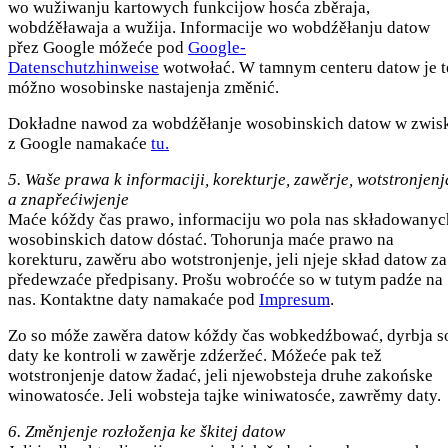
wo wužiwanju kartowych funkcijow hosća zběraja,
wobdźěławaja a wužija. Informacije wo wobdźěłanju datow
přez Google móžeće pod
Google-
Datenschutzhinweise
wotwołać. W tamnym centeru datow je t
móžno wosobinske nastajenja změnić.
Dokładne nawod za wobdźěłanje wosobinskich datow w zwis
z Google namakaće
tu.
5. Waše prawa k informaciji, korekturje, zawěrje, wotstronjenj
a znapřećiwjenje
Maće kóždy čas prawo, informaciju wo pola nas składowanyc
wosobinskich datow dóstać. Tohorunja maće prawo na
korekturu, zawěru abo wotstronjenje, jeli njeje skład datow za
předewzaće předpisany. Prošu wobroćće so w tutym padźe na
nas. Kontaktne daty namakaće pod
Impresum
.
Zo so móže zawěra datow kóždy čas wobkedźbować, dyrbja s
daty ke kontroli w zawěrje zdźeržeć. Móžeće pak tež
wotstronjenje datow žadać, jeli njewobsteja druhe zakońske
winowatosće. Jeli wobsteja tajke winiwatosće, zawrěmy daty.
6. Změnjenje rozłoženja ke škitej datow