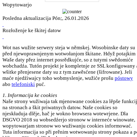
Wopytowarjo
Posledna aktualizacija Pón;, 26.01.2026
Rozłoženje ke škitej datow
Wot nas wužite serwery steja w němskej. Wosobinske daty su
před njewoprawnjenym wotwołanjom škitane. Hdyž potajkim
Waše daty přez internet posrědkujće, so z tutymi swědomiće
wobchadźa. Tutón projekt je kompletnje ze SSL konfigowany 
wšitke přenjesene daty su z tym zawěsćene (šifrowane). Jeli
maće njedźiwajcy toho wobmyslenje, wužiće prošu
póstowy
abo
telefoniski
puć.
1. Informacija ke cookies
Naše strony wužiwaja tak mjenowane cookies za lěpše funkci
na stronach a škit priwatnych datow. Naše cookies so
njeskładuja dlěje, hač je wokno browsera wotewrjene. Dla
DSGVO 2018 su wobsedźerjo stronow w interneće winowate,
wopytowarjam stronow wo wužiwanju cookies informować.
Tuta informacija so při prěnim wotwowanju strony pokaza a p