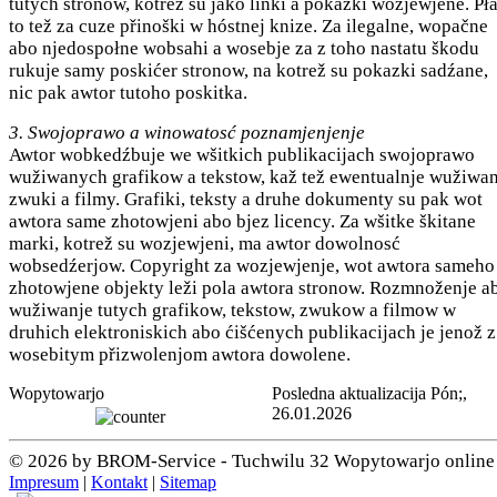
tutych stronow, kotrež su jako linki a pokazki wozjewjene. Pła
to tež za cuze přinoški w hóstnej knize. Za ilegalne, wopačne
abo njedospołne wobsahi a wosebje za z toho nastatu škodu
rukuje samy poskićer stronow, na kotrež su pokazki sadźane,
nic pak awtor tutoho poskitka.
3. Swojoprawo a winowatosć poznamjenjenje
Awtor wobkedźbuje we wšitkich publikacijach swojoprawo
wužiwanych grafikow a tekstow, kaž tež ewentualnje wužiwa
zwuki a filmy. Grafiki, teksty a druhe dokumenty su pak wot
awtora same zhotowjeni abo bjez licency. Za wšitke škitane
marki, kotrež su wozjewjeni, ma awtor dowolnosć
wobsedźerjow. Copyright za wozjewjenje, wot awtora sameho
zhotowjene objekty leži pola awtora stronow. Rozmnoženje a
wužiwanje tutych grafikow, tekstow, zwukow a filmow w
druhich elektroniskich abo ćišćenych publikacijach je jenož z
wosebitym přizwolenjom awtora dowolene.
Wopytowarjo
Posledna aktualizacija Pón;,
26.01.2026
© 2026 by BROM-Service - Tuchwilu 32 Wopytowarjo online
Impresum
|
Kontakt
|
Sitemap