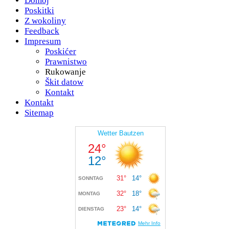
Domoj
Poskitki
Z wokoliny
Feedback
Impresum
Poskićer
Prawnistwo
Rukowanje
Škit datow
Kontakt
Kontakt
Sitemap