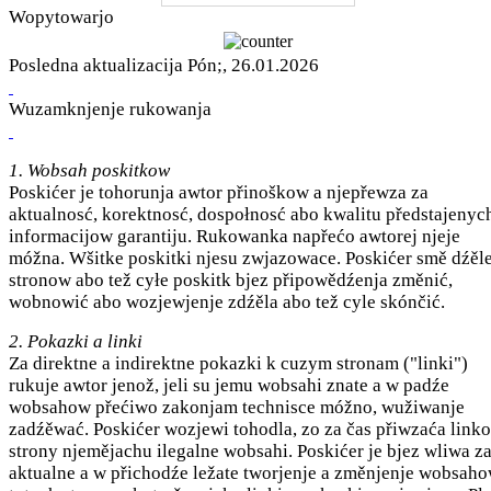
Wopytowarjo
Posledna aktualizacija Pón;, 26.01.2026
Wuzamknjenje rukowanja
1. Wobsah poskitkow
Poskićer je tohorunja awtor přinoškow a njepřewza za
aktualnosć, korektnosć, dospołnosć abo kwalitu předstajenyc
informacijow garantiju. Rukowanka napřećo awtorej njeje
móžna. Wšitke poskitki njesu zwjazowace. Poskićer smě dźěl
stronow abo tež cyłe poskitk bjez připowědźenja změnić,
wobnowić abo wozjewjenje zdźěla abo tež cyle skónčić.
2. Pokazki a linki
Za direktne a indirektne pokazki k cuzym stronam ("linki")
rukuje awtor jenož, jeli su jemu wobsahi znate a w padźe
wobsahow přećiwo zakonjam technisce móžno, wužiwanje
zadźěwać. Poskićer wozjewi tohodla, zo za čas přiwzaća link
strony njemějachu ilegalne wobsahi. Poskićer je bjez wliwa z
aktualne a w přichodźe ležate tworjenje a změnjenje wobsah