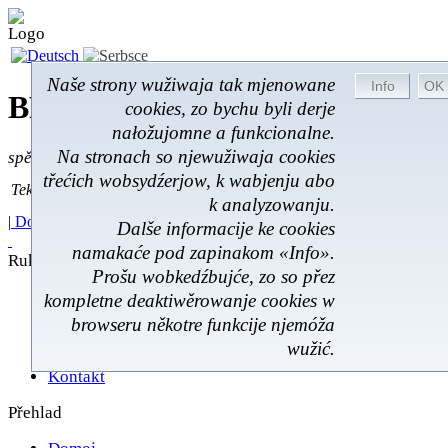
Naše strony wužiwaja tak mjenowane
BROM-Service *
Online
cookies, zo bychu byli derje
nałožujomne a funkcionalne.
Na stronach so njewužiwaja cookies
spěšnje * spušćomnje * małonałožnje
třećich wobsydźerjow, k wabjenju abo
Tekst pytać
Tekst pytać:
k analyzowanju.
|
Domoj
|
Poskitki
|
Z wokoliny
|
Feedback
|
Dalše informacije ke cookies
namakaće pod zapinakom «Info».
Rukowanje
Prošu wobkedźbujće, zo so přez
Poskićer
kompletne deaktiwěrowanje cookies w
Prawnistwo
browseru někotre funkcije njemóža
Rukowanje
wužić.
Škit datow
Kontakt
Přehlad