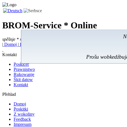
BROM-Service *
Online
N
spěšnje * spušćomnje * małonałožnje
|
Domoj
|
Poskitki
|
Z wokoliny
|
Feedback
|
Kontakt
Prošu wobkedźbujć
Poskićer
Prawnistwo
Rukowanje
Škit datow
Kontakt
Přehlad
Domoj
Poskitki
Z wokoliny
Feedback
Impresum