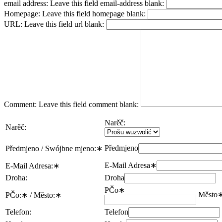
email address:
Leave this field email-address blank:
Homepage:
Leave this field homepage blank:
URL:
Leave this field url blank:
Comment:
Leave this field comment blank:
Narěč:
Narěč:
Předmjeno
Předmjeno / Swójbne mjeno:
∗
E-Mail Adresa
∗
E-Mail Adresa:
∗
Droha:
Droha
PČo
∗
Město
PČo:
∗
/ Město:
∗
Telefon:
Telefon