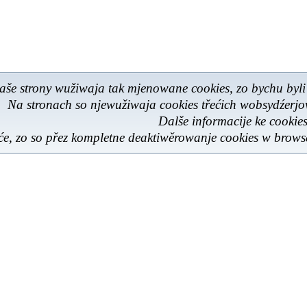
aše strony wužiwaja tak mjenowane cookies, zo bychu byli
Na stronach so njewužiwaja cookies třećich wobsydźerj
Dalše informacije ke cooki
e, zo so přez kompletne deaktiwěrowanje cookies w browse