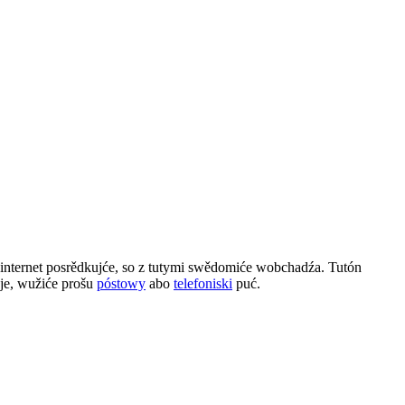
internet posrědkujće, so z tutymi swědomiće wobchadźa. Tutón
nje, wužiće prošu
póstowy
abo
telefoniski
puć.