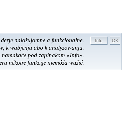
 derje nałožujomne a funkcionalne.
ow, k wabjenju abo k analyzowanju.
es namakaće pod zapinakom «Info».
ru někotre funkcije njemóža wužić.