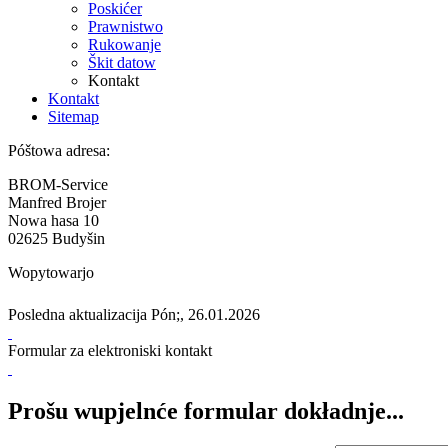
Poskićer
Prawnistwo
Rukowanje
Škit datow
Kontakt
Kontakt
Sitemap
Póštowa adresa:
BROM-Service
Manfred Brojer
Nowa hasa 10
02625 Budyšin
Wopytowarjo
Posledna aktualizacija Pón;, 26.01.2026
Formular za elektroniski kontakt
Prošu wupjelnće formular dokładnje...