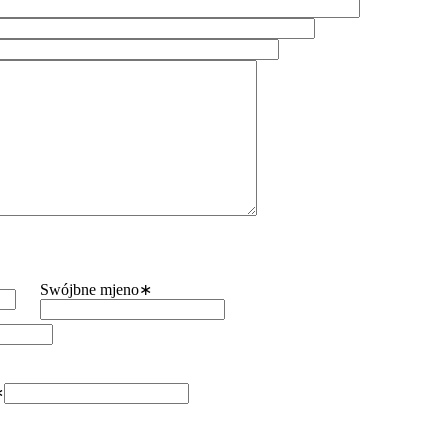
Swójbne mjeno
∗
∗