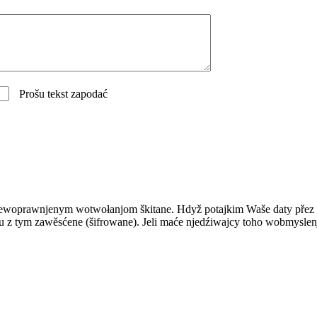
Prošu tekst zapodać
njewoprawnjenym wotwołanjom škitane. Hdyž potajkim Waše daty přez 
su z tym zawěsćene (šifrowane). Jeli maće njedźiwajcy toho wobmysle