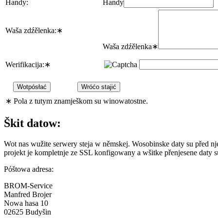
Handy:
Handy
Waša zdźělenka:
∗
Waša zdźělenka
∗
Werifikacija:
∗
∗
Pola z tutym znamješkom su winowatostne.
Škit datow:
Wot nas wužite serwery steja w němskej. Wosobinske daty su před 
projekt je kompletnje ze SSL konfigowany a wšitke přenjesene daty 
Póštowa adresa:
BROM-Service
Manfred Brojer
Nowa hasa 10
02625 Budyšin