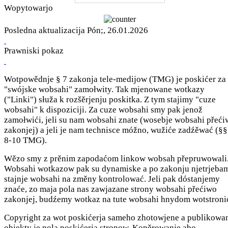
Wopytowarjo
Posledna aktualizacija Pón;, 26.01.2026
Prawniski pokaz
Wotpowědnje § 7 zakonja tele-medijow (TMG) je poskićer za
"swójske wobsahi" zamołwity. Tak mjenowane wotkazy
("Linki") słuža k rozšěrjenju poskitka. Z tym stajimy "cuze
wobsahi" k dispoziciji. Za cuze wobsahi smy pak jenož
zamołwići, jeli su nam wobsahi znate (wosebje wobsahi přeć
zakonjej) a jeli je nam technisce móžno, wužiće zadźěwać (§§
8-10 TMG).
Wězo smy z prěnim zapodaćom linkow wobsah přepruwowali
Wobsahi wotkazow pak su dynamiske a po zakonju njetrjeba
stajnje wobsahi na změny kontrolować. Jeli pak dóstanjemy
znaće, zo maja pola nas zawjazane strony wobsahi přećiwo
zakonjej, budźemy wotkaz na tute wobsahi hnydom wotstroni
Copyright za wot poskićerja sameho zhotowjene a publikowa
objekty je pola poskićerja stronow. Kopěrowanje abo