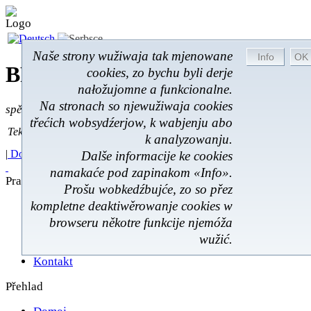
Naše strony wužiwaja tak mjenowane
BROM-Service *
Online
cookies, zo bychu byli derje
nałožujomne a funkcionalne.
Na stronach so njewužiwaja cookies
spěšnje * spušćomnje * małonałožnje
třećich wobsydźerjow, k wabjenju abo
Tekst pytać
Tekst pytać:
k analyzowanju.
|
Domoj
|
Poskitki
|
Z wokoliny
|
Feedback
|
Dalše informacije ke cookies
namakaće pod zapinakom «Info».
Prawnistwo
Prošu wobkedźbujće, zo so přez
kompletne deaktiwěrowanje cookies w
Poskićer
Prawnistwo
browseru někotre funkcije njemóža
Rukowanje
wužić.
Škit datow
Kontakt
Přehlad