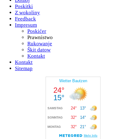
Domoj
Poskitki
Z wokoliny
Feedback
Impresum
Poskićer
Prawnistwo
Rukowanje
Škit datow
Kontakt
Kontakt
Sitemap