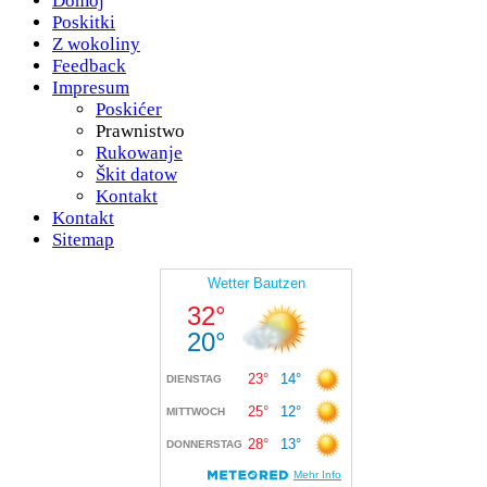
Domoj
Poskitki
Z wokoliny
Feedback
Impresum
Poskićer
Prawnistwo
Rukowanje
Škit datow
Kontakt
Kontakt
Sitemap