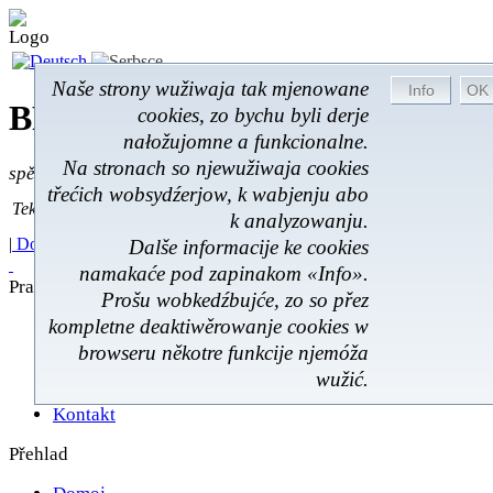
Naše strony wužiwaja tak mjenowane
BROM-Service *
Online
cookies, zo bychu byli derje
nałožujomne a funkcionalne.
Na stronach so njewužiwaja cookies
spěšnje * spušćomnje * małonałožnje
třećich wobsydźerjow, k wabjenju abo
Tekst pytać
Tekst pytać:
k analyzowanju.
|
Domoj
|
Poskitki
|
Z wokoliny
|
Feedback
|
Dalše informacije ke cookies
namakaće pod zapinakom «Info».
Prawnistwo
Prošu wobkedźbujće, zo so přez
kompletne deaktiwěrowanje cookies w
Poskićer
Prawnistwo
browseru někotre funkcije njemóža
Rukowanje
wužić.
Škit datow
Kontakt
Přehlad