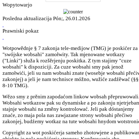
Wopytowarjo
Posledna aktualizacija Pón;, 26.01.2026
Prawniski pokaz
Wotpowědnje § 7 zakonja tele-medijow (TMG) je poskićer za
"swójske wobsahi" zamołwity. Tak mjenowane wotkazy
("Linki") słuža k rozšěrjenju poskitka. Z tym stajimy "cuze
wobsahi" k dispoziciji. Za cuze wobsahi smy pak jenož
zamołwići, jeli su nam wobsahi znate (wosebje wobsahi přeć
zakonjej) a jeli je nam technisce móžno, wužiće zadźěwać (§§
8-10 TMG).
Wězo smy z prěnim zapodaćom linkow wobsah přepruwowali
Wobsahi wotkazow pak su dynamiske a po zakonju njetrjeba
stajnje wobsahi na změny kontrolować. Jeli pak dóstanjemy
znaće, zo maja pola nas zawjazane strony wobsahi přećiwo
zakonjej, budźemy wotkaz na tute wobsahi hnydom wotstroni
Copyright za wot poskićerja sameho zhotowjene a publikowa
objekty je pola poskićerja stronow. Kopěrowanje abo