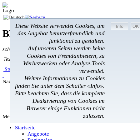
Diese Website verwendet Cookies, um
BROM-Service *
Online
das Angebot benutzerfreundlich und
funktional zu gestalten.
Auf unseren Seiten werden keine
schnell * zuverlässig * kostengünstig
Cookies von Fremdanbietern, zu
Textsuche
Textsuche:
Werbezwecken oder Analyse-Tools
|
Startseite
|
Angebote
|
Regionales
|
Feedback
|
verwendet.
Weitere Informationen zu Cookies
Nachrichten
finden Sie unter dem Schalter «Info».
Angebote
Bitte beachten Sie, dass die komplette
Regionales
Deaktivierung von Cookies im
Gästebuch
Browser einige Funktionen nicht
zulassen.
Menü
Startseite
Angebote