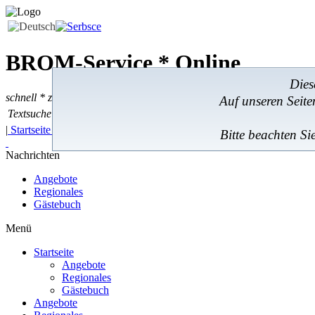
BROM-Service *
Online
Dies
schnell * zuverlässig * kostengünstig
Auf unseren Seit
Textsuche
Textsuche:
|
Startseite
|
Angebote
|
Regionales
|
Feedback
|
Bitte beachten Si
Nachrichten
Angebote
Regionales
Gästebuch
Menü
Startseite
Angebote
Regionales
Gästebuch
Angebote