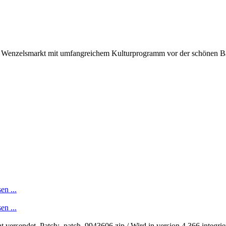
Wenzelsmarkt mit umfangreichem Kulturprogramm vor der schönen Baut
en ...
en ...
t versendet. Patch: patch_9943606.zip / Wird in version 4.366 integrie