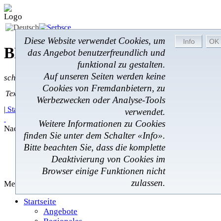
Diese Website verwendet Cookies, um
BROM-Service *
Online
das Angebot benutzerfreundlich und
funktional zu gestalten.
Auf unseren Seiten werden keine
schnell * zuverlässig * kostengünstig
Cookies von Fremdanbietern, zu
Textsuche
Textsuche:
Werbezwecken oder Analyse-Tools
|
Startseite
|
Angebote
|
Regionales
|
Feedback
|
verwendet.
Weitere Informationen zu Cookies
Nachrichten
finden Sie unter dem Schalter «Info».
Angebote
Bitte beachten Sie, dass die komplette
Regionales
Deaktivierung von Cookies im
Gästebuch
Browser einige Funktionen nicht
zulassen.
Menü
Startseite
Angebote