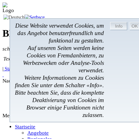
Diese Website verwendet Cookies, um
BROM-Service *
Online
das Angebot benutzerfreundlich und
funktional zu gestalten.
Auf unseren Seiten werden keine
schnell * zuverlässig * kostengünstig
Cookies von Fremdanbietern, zu
Textsuche
Textsuche:
Werbezwecken oder Analyse-Tools
|
Startseite
|
Angebote
|
Regionales
|
Feedback
|
verwendet.
Weitere Informationen zu Cookies
Nachrichten
finden Sie unter dem Schalter «Info».
Angebote
Bitte beachten Sie, dass die komplette
Regionales
Deaktivierung von Cookies im
Gästebuch
Browser einige Funktionen nicht
zulassen.
Menü
Startseite
Angebote