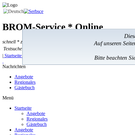
BROM-Service *
Online
Dies
schnell * zuverlässig * kostengünstig
Auf unseren Seit
Textsuche
Textsuche:
|
Startseite
|
Angebote
|
Regionales
|
Feedback
|
Bitte beachten Si
Nachrichten
Angebote
Regionales
Gästebuch
Menü
Startseite
Angebote
Regionales
Gästebuch
Angebote