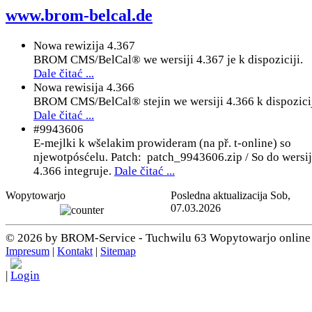
www.brom-belcal.de
Nowa rewizija 4.367
BROM CMS/BelCal® we wersiji 4.367 je k dispoziciji.
Dale čitać ...
Nowa rewisija 4.366
BROM CMS/BelCal® stejin we wersiji 4.366 k dispozicij
Dale čitać ...
#9943606
E-mejlki k wšelakim prowideram (na př. t-online) so
njewotpósćelu. Patch: patch_9943606.zip / So do wersi
4.366 integruje.
Dale čitać ...
Wopytowarjo
Posledna aktualizacija Sob,
07.03.2026
© 2026 by BROM-Service - Tuchwilu 63 Wopytowarjo online
Impresum
|
Kontakt
|
Sitemap
|