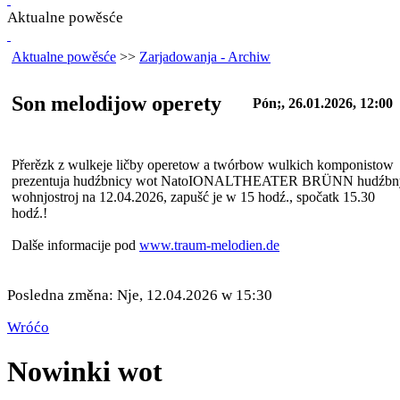
Aktualne powěsće
Aktualne powěsće
>>
Zarjadowanja - Archiw
Son melodijow operety
Pón;, 26.01.2026, 12:00
Přerězk z wulkeje ličby operetow a twórbow wulkich komponistow
prezentuja hudźbnicy wot NatoIONALTHEATER BRÜNN hudźbn
wohnjostroj na 12.04.2026, zapušć je w 15 hodź., spočatk 15.30
hodź.!
Dalše informacije pod
www.traum-melodien.de
Posledna změna: Nje, 12.04.2026 w 15:30
Wróćo
Nowinki wot