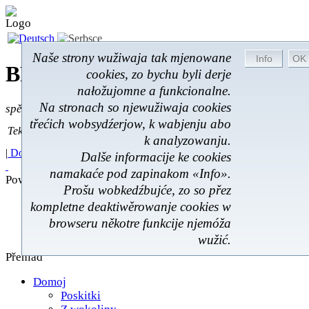
Naše strony wužiwaja tak mjenowane
BROM-Service *
Online
cookies, zo bychu byli derje
nałožujomne a funkcionalne.
Na stronach so njewužiwaja cookies
spěšnje * spušćomnje * małonałožnje
třećich wobsydźerjow, k wabjenju abo
Tekst pytać
Tekst pytać:
k analyzowanju.
|
Domoj
|
Poskitki
|
Z wokoliny
|
Feedback
|
Dalše informacije ke cookies
namakaće pod zapinakom «Info».
Powěsće
Prošu wobkedźbujće, zo so přez
Poskitki
kompletne deaktiwěrowanje cookies w
Z wokoliny
browseru někotre funkcije njemóža
Hóstna kniha
wužić.
Přehlad
Domoj
Poskitki