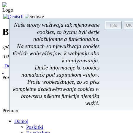
Naše strony wužiwaja tak mjenowane
BROM-Service *
Online
cookies, zo bychu byli derje
nałožujomne a funkcionalne.
Na stronach so njewužiwaja cookies
spěšnje * spušćomnje * małonałožnje
třećich wobsydźerjow, k wabjenju abo
Tekst pytać
Tekst pytać:
k analyzowanju.
|
Domoj
|
Poskitki
|
Z wokoliny
|
Feedback
|
Dalše informacije ke cookies
namakaće pod zapinakom «Info».
Powěsće
Prošu wobkedźbujće, zo so přez
Poskitki
kompletne deaktiwěrowanje cookies w
Z wokoliny
browseru někotre funkcije njemóža
Hóstna kniha
wužić.
Přehlad
Domoj
Poskitki