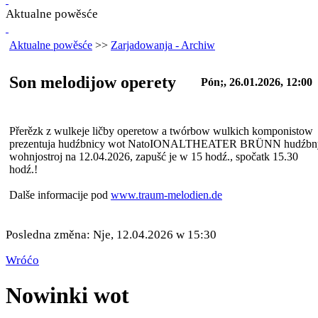
Aktualne powěsće
Aktualne powěsće
>>
Zarjadowanja - Archiw
Son melodijow operety
Pón;, 26.01.2026, 12:00
Přerězk z wulkeje ličby operetow a twórbow wulkich komponistow
prezentuja hudźbnicy wot NatoIONALTHEATER BRÜNN hudźbn
wohnjostroj na 12.04.2026, zapušć je w 15 hodź., spočatk 15.30
hodź.!
Dalše informacije pod
www.traum-melodien.de
Posledna změna: Nje, 12.04.2026 w 15:30
Wróćo
Nowinki wot