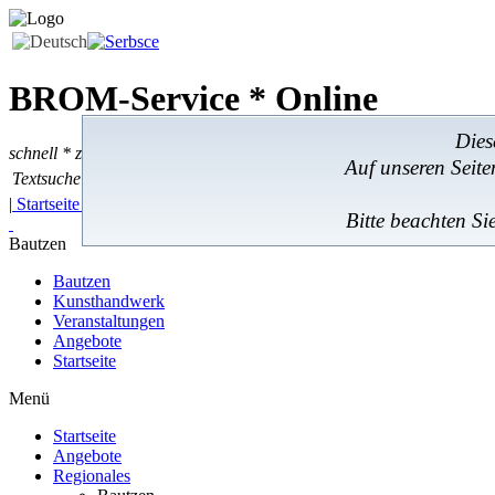
BROM-Service *
Online
Dies
schnell * zuverlässig * kostengünstig
Auf unseren Seit
Textsuche
Textsuche:
|
Startseite
|
Angebote
|
Regionales
|
Feedback
|
Bitte beachten Si
Bautzen
Bautzen
Kunsthandwerk
Veranstaltungen
Angebote
Startseite
Menü
Startseite
Angebote
Regionales