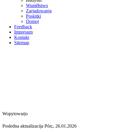
Budyšin
Wuměłstwo
Zarjadowanja
Poskitki
Domoj
Feedback
Impresum
Kontakt
Sitemap
Wopytowarjo
Posledna aktualizacija Pón;, 26.01.2026