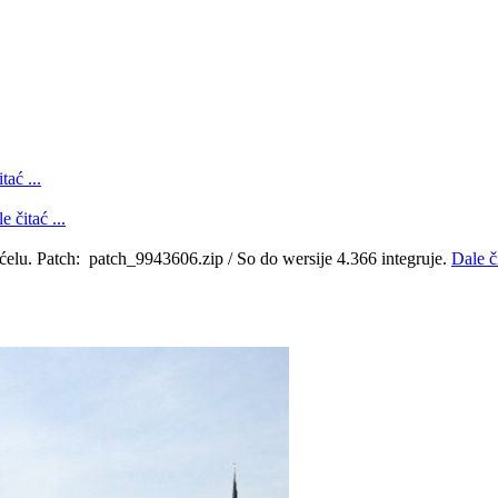
tać ...
e čitać ...
ćelu. Patch: patch_9943606.zip / So do wersije 4.366 integruje.
Dale či