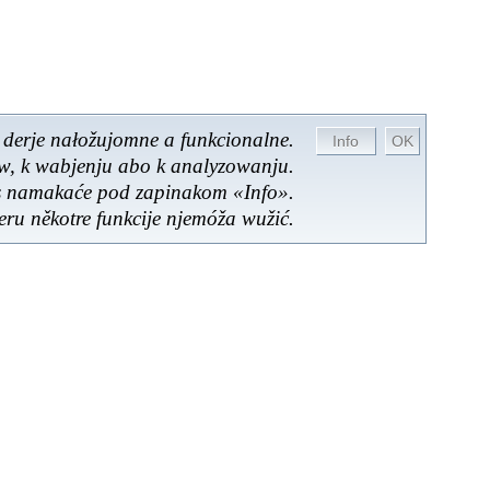
 derje nałožujomne a funkcionalne.
ow, k wabjenju abo k analyzowanju.
es namakaće pod zapinakom «Info».
ru někotre funkcije njemóža wužić.