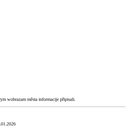
rym wobrazam města informacije připisali.
6.01.2026