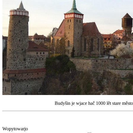
Budyšin je wjace hač 1000 lět stare měst
Budyšin
Wopytowarjo