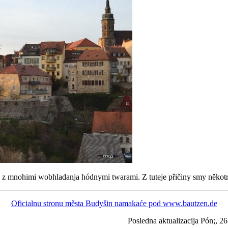
o z mnohimi wobhladanja hódnymi twarami. Z tuteje přičiny smy někot
Oficialnu stronu města Budyšin namakaće pod www.bautzen.de
Posledna aktualizacija Pón;, 2