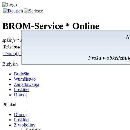
BROM-Service *
Online
N
spěšnje * spušćomnje * małonałožnje
Tekst pytać
Tekst pytać:
|
Domoj
|
Poskitki
|
Z wokoliny
|
Feedback
|
Prošu wobkedźbujć
Budyšin
Budyšin
Wuměłstwo
Zarjadowanja
Poskitki
Domoj
Přehlad
Domoj
Poskitki
Z wokoliny