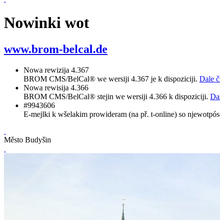
Nowinki wot
www.brom-belcal.de
Nowa rewizija 4.367
BROM CMS/BelCal® we wersiji 4.367 je k dispoziciji.
Dale či
Nowa rewisija 4.366
BROM CMS/BelCal® stejin we wersiji 4.366 k dispoziciji.
Dal
#9943606
E-mejlki k wšelakim prowideram (na př. t-online) so njewotpós
Město Budyšin