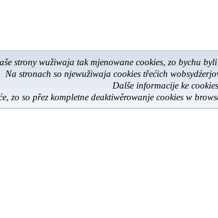
aše strony wužiwaja tak mjenowane cookies, zo bychu byli
Na stronach so njewužiwaja cookies třećich wobsydźerj
Dalše informacije ke cooki
e, zo so přez kompletne deaktiwěrowanje cookies w browse