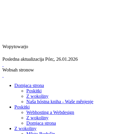
Wopytowarjo
Posledna aktualizacija Pón;, 26.01.2026
Wobsah stronow
Domjaca strona
Poskitki
Z wokoliny
Naša hóstna kniha - Waše měnjenje
Poskitki
Webhosting a Webdesign
Z wokoliny
Domjaca strona
Z wokoliny
Město Budyšin