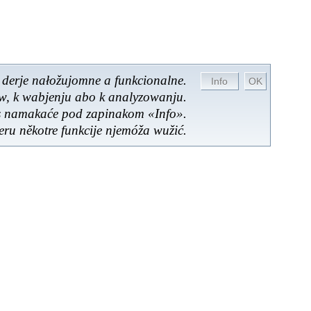
 derje nałožujomne a funkcionalne.
ow, k wabjenju abo k analyzowanju.
es namakaće pod zapinakom «Info».
ru někotre funkcije njemóža wužić.