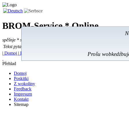
BROM-Service *
Online
N
spěšnje * spušćomnje * małonałožnje
Tekst pytać
Tekst pytać:
|
Domoj
|
Poskitki
|
Z wokoliny
|
Feedback
|
Prošu wobkedźbujć
Přehlad
Domoj
Poskitki
Z wokoliny
Feedback
Impresum
Kontakt
Sitemap