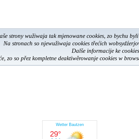
aše strony wužiwaja tak mjenowane cookies, zo bychu byli
Na stronach so njewužiwaja cookies třećich wobsydźerj
Dalše informacije ke cooki
e, zo so přez kompletne deaktiwěrowanje cookies w browse