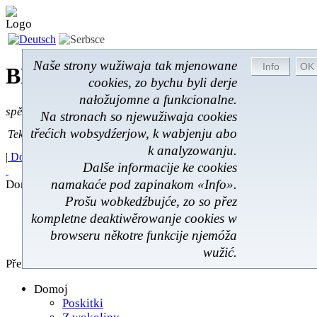
Naše strony wužiwaja tak mjenowane
BROM-Service *
Online
cookies, zo bychu byli derje
nałožujomne a funkcionalne.
spěšnje * spušćomnje * małonałožnje
Na stronach so njewužiwaja cookies
Tekst pytać
třećich wobsydźerjow, k wabjenju abo
Tekst pytać:
k analyzowanju.
|
Domoj
|
Poskitki
|
Z wokoliny
|
Feedback
|
Dalše informacije ke cookies
namakaće pod zapinakom «Info».
Domoj
Prošu wobkedźbujće, zo so přez
Poskitki
kompletne deaktiwěrowanje cookies w
Z wokoliny
browseru někotre funkcije njemóža
Hóstna kniha
wužić.
Přehlad
Domoj
Poskitki