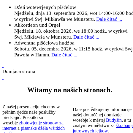
Dźeń wotewrjenych pišćelow
Njedźelu, dnja 13. septembra 2026, wot 14:00-16:00 ho
w cyrkwi Swj. Mikławša we Münsteru.
Dale čitać ...
Akkordeon und Orgel
Njedźelu, 18. oktobra 2026, we 18:00 hodź., w cyrkwi
Swj. Mikławša w Münsteru.
Dale čitać ...
Adwentna pišćelowa hudźba
Sobotu, 05. decembra 2026, w 11:15 hodź. w cyrkwi Swj
Pawoła w Hamm.
Dale čitać ...
Domjaca strona
Witamy na našich stronach.
Z našej presentaciju chcemy w
Dale posrědkujemy informacije
prěnim rjedźe naše posłužby
našej dwurěčnej domiznje,
předstajić. Poskitki su
wosebje k městej
Budyšin
, a tu
wosebje
zhotowjenje stronow za
znatym wuměłstwu za
škrabanj
internet
a
pisanske dźěła wšitkich
jutrownych jejkow
.