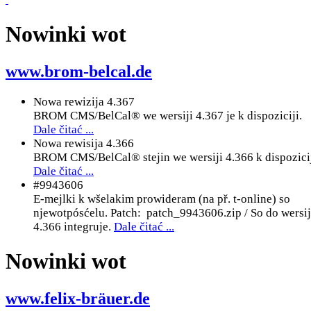
Nowinki wot
www.brom-belcal.de
Nowa rewizija 4.367
BROM CMS/BelCal® we wersiji 4.367 je k dispoziciji.
Dale čitać ...
Nowa rewisija 4.366
BROM CMS/BelCal® stejin we wersiji 4.366 k dispozicij
Dale čitać ...
#9943606
E-mejlki k wšelakim prowideram (na př. t-online) so
njewotpósćelu. Patch: patch_9943606.zip / So do wersi
4.366 integruje.
Dale čitać ...
Nowinki wot
www.felix-bräuer.de