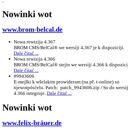
Nowinki wot
www.brom-belcal.de
Nowa rewizija 4.367
BROM CMS/BelCal® we wersiji 4.367 je k dispoziciji.
Dale čitać ...
Nowa rewisija 4.366
BROM CMS/BelCal® stejin we wersiji 4.366 k dispozicij
Dale čitać ...
#9943606
E-mejlki k wšelakim prowideram (na př. t-online) so
njewotpósćelu. Patch: patch_9943606.zip / So do wersi
4.366 integruje.
Dale čitać ...
Nowinki wot
www.felix-bräuer.de