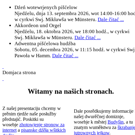
Dźeń wotewrjenych pišćelow
Njedźelu, dnja 13. septembra 2026, wot 14:00-16:00 ho
w cyrkwi Swj. Mikławša we Münsteru.
Dale čitać ...
Akkordeon und Orgel
Njedźelu, 18. oktobra 2026, we 18:00 hodź., w cyrkwi
Swj. Mikławša w Münsteru.
Dale čitać ...
Adwentna pišćelowa hudźba
Sobotu, 05. decembra 2026, w 11:15 hodź. w cyrkwi Swj
Pawoła w Hamm.
Dale čitać ...
Domjaca strona
Witamy na našich stronach.
Z našej presentaciju chcemy w
Dale posrědkujemy informacije
prěnim rjedźe naše posłužby
našej dwurěčnej domiznje,
předstajić. Poskitki su
wosebje k městej
Budyšin
, a tu
wosebje
zhotowjenje stronow za
znatym wuměłstwu za
škrabanj
internet
a
pisanske dźěła wšitkich
jutrownych jejkow
.