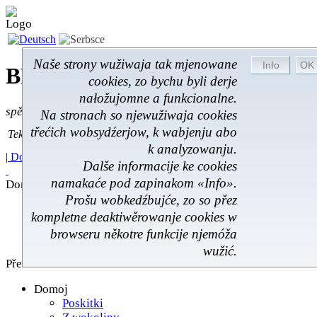
Naše strony wužiwaja tak mjenowane
BROM-Service *
Online
cookies, zo bychu byli derje
nałožujomne a funkcionalne.
spěšnje * spušćomnje * małonałožnje
Na stronach so njewužiwaja cookies
Tekst pytać
třećich wobsydźerjow, k wabjenju abo
Tekst pytać:
k analyzowanju.
|
Domoj
|
Poskitki
|
Z wokoliny
|
Feedback
|
Dalše informacije ke cookies
namakaće pod zapinakom «Info».
Domoj
Prošu wobkedźbujće, zo so přez
Poskitki
kompletne deaktiwěrowanje cookies w
Z wokoliny
browseru někotre funkcije njemóža
Hóstna kniha
wužić.
Přehlad
Domoj
Poskitki