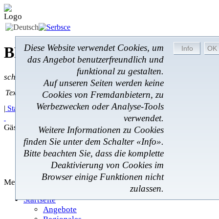
Diese Website verwendet Cookies, um
BROM-Service *
Online
das Angebot benutzerfreundlich und
funktional zu gestalten.
schnell * zuverlässig * kostengünstig
Auf unseren Seiten werden keine
Textsuche
Textsuche:
Cookies von Fremdanbietern, zu
Werbezwecken oder Analyse-Tools
|
Startseite
|
Angebote
|
Regionales
|
Feedback
|
verwendet.
Gästebuch
Weitere Informationen zu Cookies
finden Sie unter dem Schalter «Info».
Angebote
Bitte beachten Sie, dass die komplette
Regionales
Deaktivierung von Cookies im
Gästebuch
Browser einige Funktionen nicht
Menü
zulassen.
Startseite
Angebote