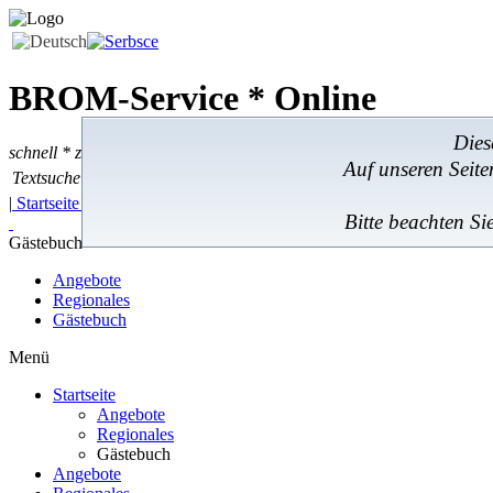
BROM-Service *
Online
Dies
schnell * zuverlässig * kostengünstig
Auf unseren Seit
Textsuche
Textsuche:
|
Startseite
|
Angebote
|
Regionales
|
Feedback
|
Bitte beachten Si
Gästebuch
Angebote
Regionales
Gästebuch
Menü
Startseite
Angebote
Regionales
Gästebuch
Angebote