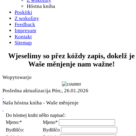
Z wokoliny
Hóstna kniha
Poskitki
Z wokoliny
Feedback
Impresum
Kontakt
Sitemap
Wjeselimy so přez kóždy zapis, dokelž je
Waše měnjenje nam wažne!
Wopytowarjo
Posledna aktualizacija Pón;, 26.01.2026
Naša hóstna kniha - Waše měnjenje
Do hóstnej knihi něšto napisać:
Mjeno:*
Mjeno*
Bydlišćo:
Bydlišćo