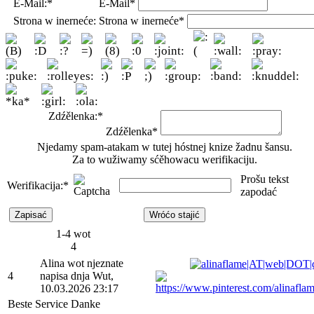
E-Mail:*
E-Mail*
Strona w inerneće:
Strona w inerneće*
Zdźělenka:*
Zdźělenka*
Njedamy spam-atakam w tutej hóstnej knize žadnu šansu.
Za to wužiwamy sćěhowacu werifikaciju.
Prošu tekst
Werifikacija:*
zapodać
1-4 wot
4
Alina wot njeznate
4
napisa dnja Wut,
10.03.2026 23:17
Beste Service Danke