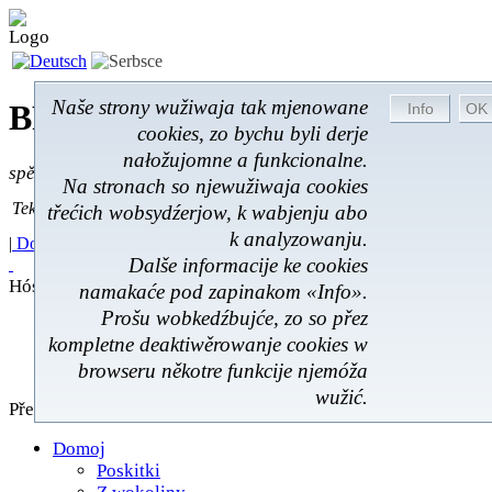
Naše strony wužiwaja tak mjenowane
BROM-Service *
Online
cookies, zo bychu byli derje
nałožujomne a funkcionalne.
spěšnje * spušćomnje * małonałožnje
Na stronach so njewužiwaja cookies
Tekst pytać
Tekst pytać:
třećich wobsydźerjow, k wabjenju abo
k analyzowanju.
|
Domoj
|
Poskitki
|
Z wokoliny
|
Feedback
|
Dalše informacije ke cookies
Hóstna kniha
namakaće pod zapinakom «Info».
Prošu wobkedźbujće, zo so přez
Poskitki
kompletne deaktiwěrowanje cookies w
Z wokoliny
browseru někotre funkcije njemóža
Hóstna kniha
wužić.
Přehlad
Domoj
Poskitki