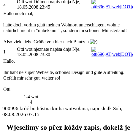
Otti wot Dülmen napisa dnja Nje,
2
18.05.2008 23:45
Hallo noch mal,
hatte doch vorhin glatt meinen Wohnort unterschlagen, wohne
natürlich nicht in "unbekannt" , sondern im schönen Münsterland!
Also viele liebe Grüße von hier nach Bautzen.
Otti wot njeznate napisa dnja Nje,
1
18.05.2008 23:30
Hallo,
Ihr habt ne super Webseite, schönes Design und gute Aufteilung.
Gefällt mir sehr gut, weiter so!
Otti
1-4 wot
4
900996 króć bu hóstna kniha wotwołana, naposledk Sob,
08.08.2026 07:15
Wjeselimy so přez kóždy zapis, dokelž je