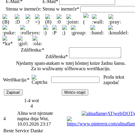
E-Mail:*
E-Mail*
Strona w inerneće:
Strona w inerneće*
Zdźělenka:*
Zdźělenka*
Njedamy spam-atakam w tutej hóstnej knize žadnu šansu.
Za to wužiwamy sćěhowacu werifikaciju.
Prošu tekst
Werifikacija:*
zapodać
1-4 wot
4
Alina wot njeznate
4
napisa dnja Wut,
10.03.2026 23:17
Beste Service Danke