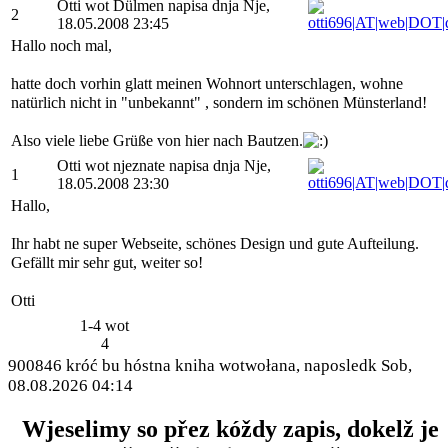
Otti wot Dülmen napisa dnja Nje,
2
18.05.2008 23:45
Hallo noch mal,
hatte doch vorhin glatt meinen Wohnort unterschlagen, wohne
natürlich nicht in "unbekannt" , sondern im schönen Münsterland!
Also viele liebe Grüße von hier nach Bautzen.
Otti wot njeznate napisa dnja Nje,
1
18.05.2008 23:30
Hallo,
Ihr habt ne super Webseite, schönes Design und gute Aufteilung.
Gefällt mir sehr gut, weiter so!
Otti
1-4 wot
4
900846 króć bu hóstna kniha wotwołana, naposledk Sob,
08.08.2026 04:14
Wjeselimy so přez kóždy zapis, dokelž je