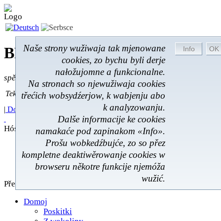
Naše strony wužiwaja tak mjenowane
BROM-Service *
Online
cookies, zo bychu byli derje
nałožujomne a funkcionalne.
spěšnje * spušćomnje * małonałožnje
Na stronach so njewužiwaja cookies
Tekst pytać
Tekst pytać:
třećich wobsydźerjow, k wabjenju abo
k analyzowanju.
|
Domoj
|
Poskitki
|
Z wokoliny
|
Feedback
|
Dalše informacije ke cookies
Hóstna kniha
namakaće pod zapinakom «Info».
Prošu wobkedźbujće, zo so přez
Poskitki
kompletne deaktiwěrowanje cookies w
Z wokoliny
browseru někotre funkcije njemóža
Hóstna kniha
wužić.
Přehlad
Domoj
Poskitki