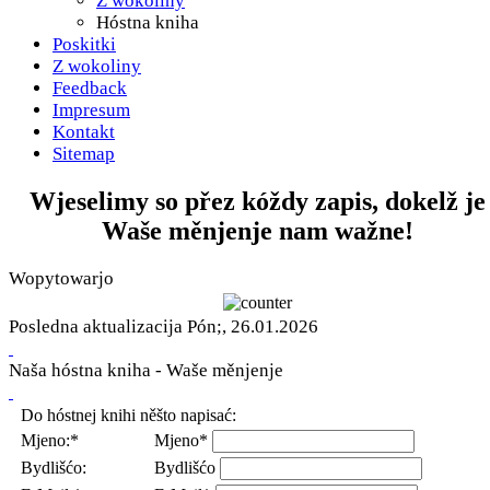
Z wokoliny
Hóstna kniha
Poskitki
Z wokoliny
Feedback
Impresum
Kontakt
Sitemap
Wjeselimy so přez kóždy zapis, dokelž je
Waše měnjenje nam wažne!
Wopytowarjo
Posledna aktualizacija Pón;, 26.01.2026
Naša hóstna kniha - Waše měnjenje
Do hóstnej knihi něšto napisać:
Mjeno:*
Mjeno*
Bydlišćo:
Bydlišćo