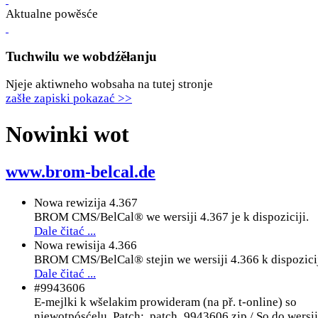
Aktualne powěsće
Tuchwilu we wobdźěłanju
Njeje aktiwneho wobsaha na tutej stronje
zašłe zapiski pokazać >>
Nowinki wot
www.brom-belcal.de
Nowa rewizija 4.367
BROM CMS/BelCal® we wersiji 4.367 je k dispoziciji.
Dale čitać ...
Nowa rewisija 4.366
BROM CMS/BelCal® stejin we wersiji 4.366 k dispozicij
Dale čitać ...
#9943606
E-mejlki k wšelakim prowideram (na př. t-online) so
njewotpósćelu. Patch: patch_9943606.zip / So do wersi