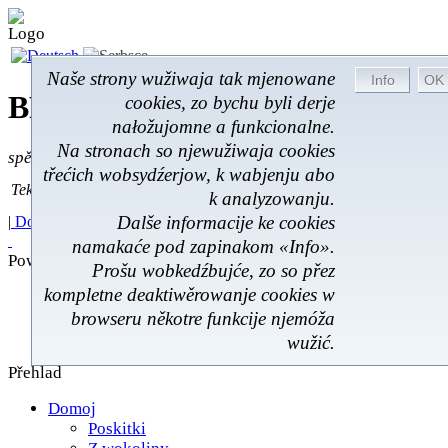
Naše strony wužiwaja tak mjenowane
BROM-Service *
Online
cookies, zo bychu byli derje
nałožujomne a funkcionalne.
Na stronach so njewužiwaja cookies
spěšnje * spušćomnje * małonałožnje
třećich wobsydźerjow, k wabjenju abo
Tekst pytać
Tekst pytać:
k analyzowanju.
Dalše informacije ke cookies
|
Domoj
|
Poskitki
|
Z wokoliny
|
Feedback
|
namakaće pod zapinakom «Info».
Powěsće
Prošu wobkedźbujće, zo so přez
kompletne deaktiwěrowanje cookies w
Poskitki
Z wokoliny
browseru někotre funkcije njemóža
Hóstna kniha
wužić.
Přehlad
Domoj
Poskitki