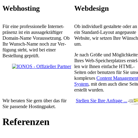
Webhosting
Webdesign
Für eine profes­sionelle In­ter­net­
Ob indivi­duell gestal­tete oder an
präsenz ist ein aus­sage­kräftiger
ein Standard-Layout ange­passte
Domain-Name Voraus­setzung. Ob
Web­site, wir setzen Ihre Wünsc
Ihr Wunsch-Name noch zur Ver­
um.
fügung steht, wird bei einer
Je nach Größe und Möglich­keit
Bestellung geprüft.
Ihres Web-Speicher­platzes er­stel
len wir Ihnen ein­fache HTML-
Seiten oder benutzen für Sie uns
kom­ple­xes
Con­tent Ma­na­ge­men
System
, mit dem auch diese Seit
erstellt wurden.
Wir beraten Sie gern über das für
Stellen Sie Ihre Anfrage ...
Sie pas­sende Hosting­paket.
Referenzen