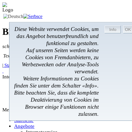
Diese Website verwendet Cookies, um
BROM-Service *
Online
das Angebot benutzerfreundlich und
funktional zu gestalten.
schnell * zuverlässig * kostengünstig
Auf unseren Seiten werden keine
Textsuche
Textsuche:
Cookies von Fremdanbietern, zu
Werbezwecken oder Analyse-Tools
|
Startseite
|
Angebote
|
Regionales
|
Feedback
|
verwendet.
Internetservice
Weitere Informationen zu Cookies
finden Sie unter dem Schalter «Info».
Internetservice
Bitte beachten Sie, dass die komplette
Regionales
Startseite
Deaktivierung von Cookies im
Browser einige Funktionen nicht
Menü
zulassen.
Startseite
Angebote