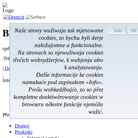
Naše strony wužiwaja tak mjenowane
BROM-Service *
Online
cookies, zo bychu byli derje
nałožujomne a funkcionalne.
spěšnje * spušćomnje * małonałožnje
Na stronach so njewužiwaja cookies
Tekst pytać
Tekst pytać:
třećich wobsydźerjow, k wabjenju abo
k analyzowanju.
|
Domoj
|
Poskitki
|
Z wokoliny
|
Feedback
|
Dalše informacije ke cookies
Internet serwis
namakaće pod zapinakom «Info».
Prošu wobkedźbujće, zo so přez
Internet serwis
kompletne deaktiwěrowanje cookies w
Z wokoliny
Domoj
browseru někotre funkcije njemóža
wužić.
Přehlad
Domoj
Poskitki