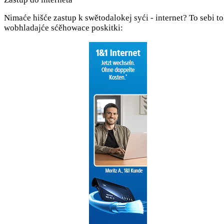
Nimaće hišće zastup k swěto­dalokej syći - internet? To sebi to
wob­hladajće sćěho­wace poskitki: