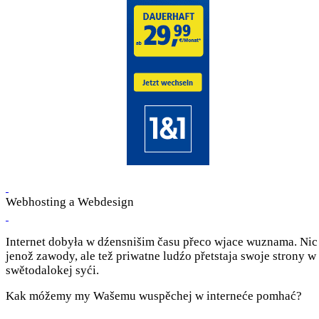
Webhosting a Webdesign
Internet dobyła w dźensnišim času přeco wjace wuznama. Nic
jenož zawody, ale tež priwatne ludźo přetstaja swoje strony w
swětodalokej syći.
Kak móžemy my Wašemu wuspěchej w interneće pomhać?