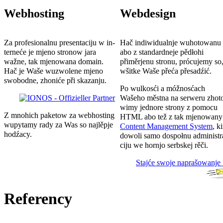
Webhosting
Webdesign
Za pro­fesio­nal­nu pre­sen­ta­ciju w in­
Hač indiwi­dualnje wuho­to­wanu
ter­neće je mjeno stronow jara
abo z stan­dard­neje pěd­łohi
wažne, tak mjenowana domain.
přiměrjenu stronu, prócujemy so
Hač je Waše wuzwolene mjeno
wšitke Waše přeća přesadźić.
swobodne, zhoniće při skazanju.
Po wulkosći a móž­nos­ćach
Wašeho městna na ser­weru zho­t
wimy jed­nore strony z pomocu
Z mnohich paketow za web­hosting
HTML abo tež z tak mje­no­wany
wu­py­tamy rady za Was so naj­lěpje
Con­tent Mana­gement System
, k
ho­dźacy.
dowoli samo dospołnu admini­str
ciju we hornjo serbskej rěči.
Stajće swoje naprašowanje 
Referency