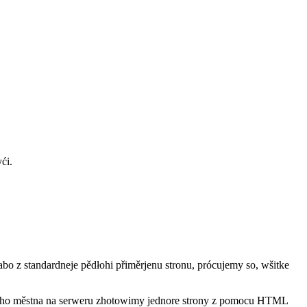
ći.
bo z stan­dard­neje pěd­łohi přiměrjenu stronu, prócujemy so, wšitke
ho městna na ser­weru zho­to­wimy jed­nore strony z pomocu HTML