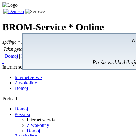
BROM-Service *
Online
N
spěšnje * spušćomnje * małonałožnje
Tekst pytać
Tekst pytać:
|
Domoj
|
Poskitki
|
Z wokoliny
|
Feedback
|
Prošu wobkedźbujć
Internet serwis
Internet serwis
Z wokoliny
Domoj
Přehlad
Domoj
Poskitki
Internet serwis
Z wokoliny
Domoj