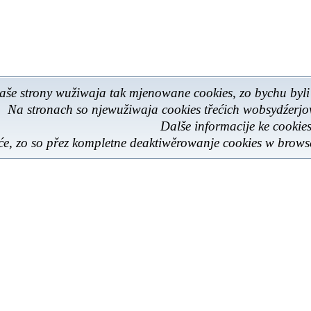
aše strony wužiwaja tak mjenowane cookies, zo bychu byli
Na stronach so njewužiwaja cookies třećich wobsydźerj
Dalše informacije ke cooki
e, zo so přez kompletne deaktiwěrowanje cookies w browse