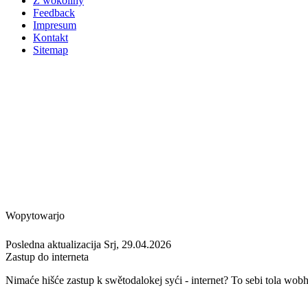
Z wokoliny
Feedback
Impresum
Kontakt
Sitemap
Wopytowarjo
Posledna aktualizacija Srj, 29.04.2026
Zastup do interneta
Nimaće hišće zastup k swěto­dalokej syći - internet? To sebi tola wob­