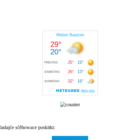
hladajće sćěho­wace poskitki: