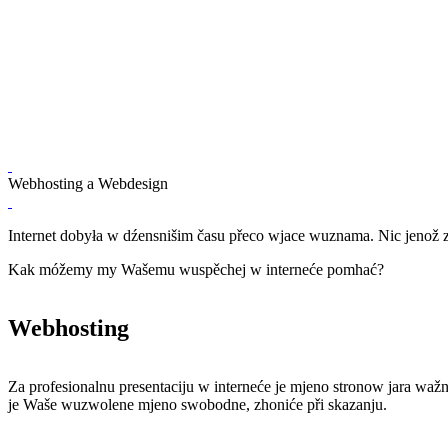
Webhosting a Webdesign
Internet dobyła w dźensnišim času přeco wjace wuznama. Nic jenož za
Kak móžemy my Wašemu wuspěchej w interneće pomhać?
Webhosting
Za pro­fesio­nal­nu pre­sen­ta­ciju w in­ter­neće je mjeno stronow jara
je Waše wuzwolene mjeno swobodne, zhoniće při skazanju.