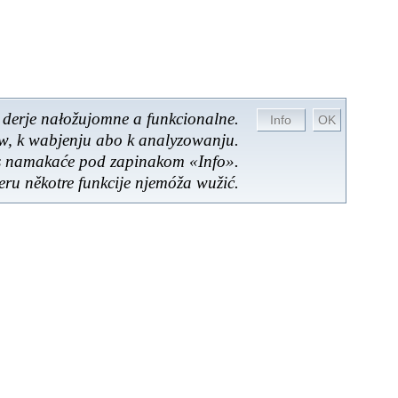
 derje nałožujomne a funkcionalne.
ow, k wabjenju abo k analyzowanju.
es namakaće pod zapinakom «Info».
ru někotre funkcije njemóža wužić.