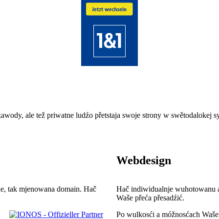
wody, ale tež priwatne ludźo přetstaja swoje strony w swětodalokej sy
Webdesign
 wažne, tak mjenowana domain. Hač
Hač indiwi­dualnje wuho­to­wanu a
Waše přeća přesadźić.
Po wulkosći a móž­nos­ćach Waše