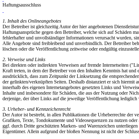
Haftungsausschluss
1. Inhalt des Onlineangebotes
Der Betreiber ist gleichzeitig Autor der hier angebotenen Dienstleistu
Haftungsansprüche gegen den Betreiber, welche sich auf Schäden mate
fehlerhafter und unvollständiger Informationen verursacht wurden, sin
Alle Angebote sind freibleibend und unverbindlich. Der Betreiber be
löschen oder die Veröffentlichung zeitweise oder endgültig einzustelle
2. Verweise und Links
Bei direkten oder indirekten Verweisen auf fremde Internetseiten ("L
Kraft treten, in dem der Betreiber von den Inhalten Kenntnis hat und
ausdrücklich, dass zum Zeitpunkt der Linksetzung die entsprechenden ve
der gelinkten/verknüpften Seiten. Deshalb distanziert er sich hiermit a
innerhalb des eigenen Internetangebotes gesetzten Links und Verweise
Inhalte und insbesondere für Schäden, die aus der Nutzung oder Nichtn
derjenige, der über Links auf die jeweilige Veröffentlichung lediglich 
3. Urheber- und Kennzeichenrecht
Der Autor ist bestrebt, in allen Publikationen die Urheberrechte de
Grafiken, Texte, Tondokumente und Videosequenzen zu nutzen oder a
ggf. durch Dritte geschützten Marken- und Warenzeichen unterliegen
Eigentümer. Allein aufgrund der bloßen Nennung ist nicht der Schluss