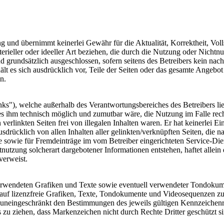
ng und übernimmt keinerlei Gewähr für die Aktualität, Korrektheit, Volls
rieller oder ideeller Art beziehen, die durch die Nutzung oder Nicht
d grundsätzlich ausgeschlossen, sofern seitens des Betreibers kein nach
hält es sich ausdrücklich vor, Teile der Seiten oder das gesamte Ange
n.
inks"), welche außerhalb des Verantwortungsbereiches des Betreibers li
 es ihm technisch möglich und zumutbar wäre, die Nutzung im Falle recht
rlinkten Seiten frei von illegalen Inhalten waren. Er hat keinerlei Ein
usdrücklich von allen Inhalten aller gelinkten/verknüpften Seiten, die n
 sowie für Fremdeinträge im vom Betreiber eingerichteten Service-Dien
utzung solcherart dargebotener Informationen entstehen, haftet allein 
verweist.
r verwendeten Grafiken und Texte sowie eventuell verwendeter Tondokum
uf lizenzfreie Grafiken, Texte, Tondokumente und Videosequenzen zur
 uneingeschränkt den Bestimmungen des jeweils gültigen Kennzeichenre
 zu ziehen, dass Markenzeichen nicht durch Rechte Dritter geschützt s