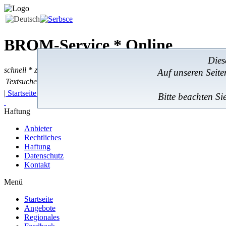
BROM-Service *
Online
Dies
schnell * zuverlässig * kostengünstig
Auf unseren Seit
Textsuche
Textsuche:
|
Startseite
|
Angebote
|
Regionales
|
Feedback
|
Bitte beachten Si
Haftung
Anbieter
Rechtliches
Haftung
Datenschutz
Kontakt
Menü
Startseite
Angebote
Regionales