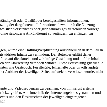
tändigkeit oder Qualität der bereitgestellten Informationen.
nutzung der dargebotenen Informationen bzw. durch die Nutzung
weislich vorsätzliches oder grob fahrlässiges Verschulden vorliegt.
bot ohne gesonderte Ankündigung zu verändern, zu ergänzen, zu
egen, würde eine Haftungsverpflichtung ausschließlich in dem Fall in
swidriger Inhalte zu verhindern. Der Betreiber erklärt daher
fluss auf die aktuelle und zukünftige Gestaltung und auf die Inhalte
ach der Linksetzung verändert wurden. Diese Feststellung gilt für alle
sten wie Gästebuch. Für illegale, fehlerhafte oder unvollständige
der Anbieter der jeweiligen Seite, auf welche verwiesen wurde, nicht
ente und Videosequenzen zu beachten, von ihm selbst erstellte
ückzugreifen. Alle innerhalb des Internetangebotes genannten und
chts und den Besitzrechten der jeweiligen eingetragenen
ind!