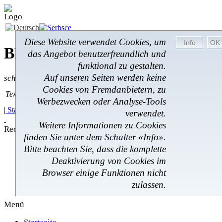
Diese Website verwendet Cookies, um
BROM-Service *
Online
das Angebot benutzerfreundlich und
funktional zu gestalten.
Auf unseren Seiten werden keine
schnell * zuverlässig * kostengünstig
Cookies von Fremdanbietern, zu
Textsuche
Textsuche:
Werbezwecken oder Analyse-Tools
|
Startseite
|
Angebote
|
Regionales
|
Feedback
|
verwendet.
Weitere Informationen zu Cookies
Rechtliches
finden Sie unter dem Schalter «Info».
Anbieter
Bitte beachten Sie, dass die komplette
Rechtliches
Deaktivierung von Cookies im
Haftung
Browser einige Funktionen nicht
Datenschutz
zulassen.
Kontakt
Menü