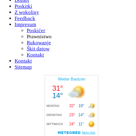
Domoj
Poskitki
Z wokoliny
Feedback
Impresum
Poskićer
Prawnistwo
Rukowanje
Škit datow
Kontakt
Kontakt
Sitemap