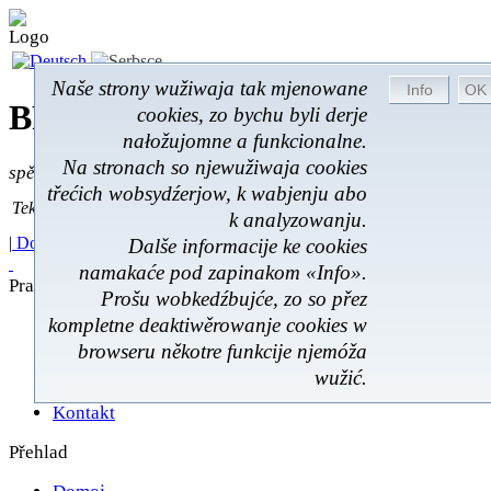
Naše strony wužiwaja tak mjenowane
BROM-Service *
Online
cookies, zo bychu byli derje
nałožujomne a funkcionalne.
Na stronach so njewužiwaja cookies
spěšnje * spušćomnje * małonałožnje
třećich wobsydźerjow, k wabjenju abo
Tekst pytać
Tekst pytać:
k analyzowanju.
|
Domoj
|
Poskitki
|
Z wokoliny
|
Feedback
|
Dalše informacije ke cookies
namakaće pod zapinakom «Info».
Prawnistwo
Prošu wobkedźbujće, zo so přez
kompletne deaktiwěrowanje cookies w
Poskićer
Prawnistwo
browseru někotre funkcije njemóža
Rukowanje
wužić.
Škit datow
Kontakt
Přehlad