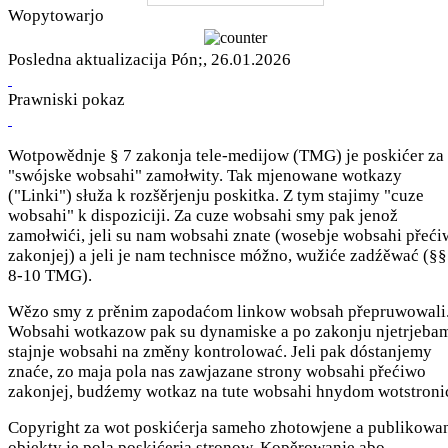
Wopytowarjo
Posledna aktualizacija Pón;, 26.01.2026
Prawniski pokaz
Wotpowědnje § 7 zakonja tele-medijow (TMG) je poskićer za
"swójske wobsahi" zamołwity. Tak mjenowane wotkazy
("Linki") słuža k rozšěrjenju poskitka. Z tym stajimy "cuze
wobsahi" k dispoziciji. Za cuze wobsahi smy pak jenož
zamołwići, jeli su nam wobsahi znate (wosebje wobsahi přeć
zakonjej) a jeli je nam technisce móžno, wužiće zadźěwać (§§
8-10 TMG).
Wězo smy z prěnim zapodaćom linkow wobsah přepruwowali
Wobsahi wotkazow pak su dynamiske a po zakonju njetrjeba
stajnje wobsahi na změny kontrolować. Jeli pak dóstanjemy
znaće, zo maja pola nas zawjazane strony wobsahi přećiwo
zakonjej, budźemy wotkaz na tute wobsahi hnydom wotstroni
Copyright za wot poskićerja sameho zhotowjene a publikowa
objekty je pola poskićerja stronow. Kopěrowanje abo