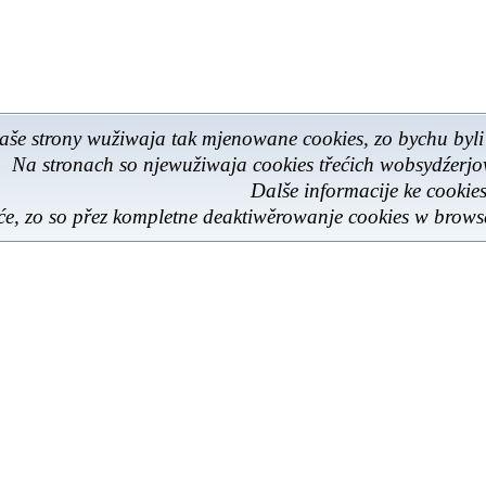
aše strony wužiwaja tak mjenowane cookies, zo bychu byli
Na stronach so njewužiwaja cookies třećich wobsydźerj
Dalše informacije ke cooki
e, zo so přez kompletne deaktiwěrowanje cookies w browse