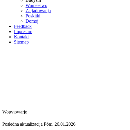
Budyšin
Wuměłstwo
Zarjadowanja
Poskitki
Domoj
Feedback
Impresum
Kontakt
Sitemap
Wopytowarjo
Posledna aktualizacija Pón;, 26.01.2026