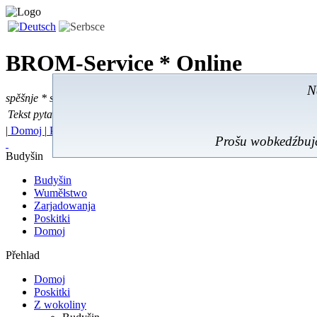
BROM-Service *
Online
N
spěšnje * spušćomnje * małonałožnje
Tekst pytać
Tekst pytać:
|
Domoj
|
Poskitki
|
Z wokoliny
|
Feedback
|
Prošu wobkedźbujć
Budyšin
Budyšin
Wuměłstwo
Zarjadowanja
Poskitki
Domoj
Přehlad
Domoj
Poskitki
Z wokoliny