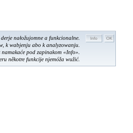
 derje nałožujomne a funkcionalne.
ow, k wabjenju abo k analyzowanju.
es namakaće pod zapinakom «Info».
ru někotre funkcije njemóža wužić.