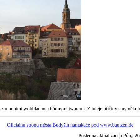
o z mnohimi wobhladanja hódnymi twarami. Z tuteje přičiny smy někot
Oficialnu stronu města Budyšin namakaće pod www.bautzen.de
Posledna aktualizacija Pón;, 2