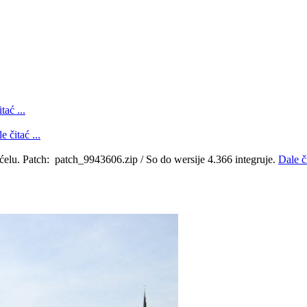
tać ...
e čitać ...
ćelu. Patch: patch_9943606.zip / So do wersije 4.366 integruje.
Dale či