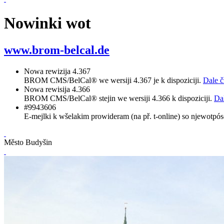
Nowinki wot
www.brom-belcal.de
Nowa rewizija 4.367
BROM CMS/BelCal® we wersiji 4.367 je k dispoziciji.
Dale či
Nowa rewisija 4.366
BROM CMS/BelCal® stejin we wersiji 4.366 k dispoziciji.
Dal
#9943606
E-mejlki k wšelakim prowideram (na př. t-online) so njewotpós
Město Budyšin