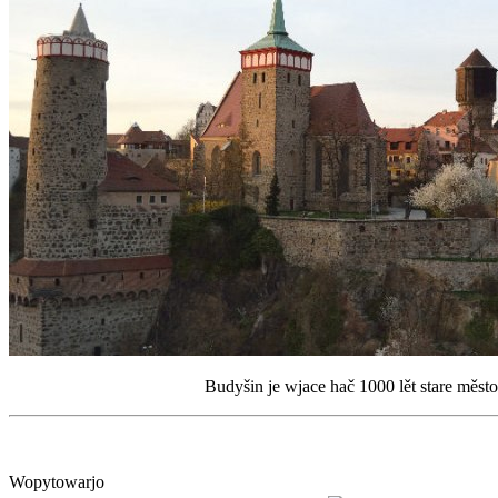
Budyšin je wjace hač 1000 lět stare měst
Budyšin
Wopytowarjo