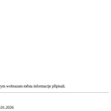
rym wobrazam města informacije připisali.
6.01.2026