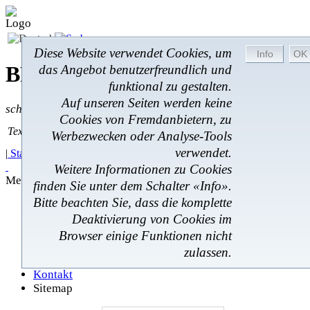
Diese Website verwendet Cookies, um
BROM-Service *
Online
das Angebot benutzerfreundlich und
funktional zu gestalten.
Auf unseren Seiten werden keine
schnell * zuverlässig * kostengünstig
Cookies von Fremdanbietern, zu
Textsuche
Textsuche:
Werbezwecken oder Analyse-Tools
verwendet.
|
Startseite
|
Angebote
|
Regionales
|
Feedback
|
Weitere Informationen zu Cookies
Menü
finden Sie unter dem Schalter «Info».
Bitte beachten Sie, dass die komplette
Startseite
Deaktivierung von Cookies im
Angebote
Regionales
Browser einige Funktionen nicht
Feedback
zulassen.
Impressum
Kontakt
Sitemap