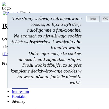
Naše strony wužiwaja tak mjenowane
cookies, zo bychu byli derje
BROM-Service *
Online
nałožujomne a funkcionalne.
Na stronach so njewužiwaja cookies
spěšnje * spušćomnje * małonałožnje
třećich wobsydźerjow, k wabjenju abo
Tekst pytać
Tekst pytać:
k analyzowanju.
Dalše informacije ke cookies
|
Domoj
|
Poskitki
|
Z wokoliny
|
Feedback
|
namakaće pod zapinakom «Info».
Přehlad
Prošu wobkedźbujće, zo so přez
kompletne deaktiwěrowanje cookies w
Domoj
browseru někotre funkcije njemóža
Poskitki
Z wokoliny
wužić.
Feedback
Impresum
Kontakt
Sitemap