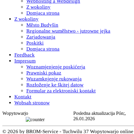
Webhosting a Webdesign
Z wokoliny
Domjaca strona
Z wokoliny
Město Budyšin
Regionalne wuměłstwo - jutrowne jejka
Zarjadowanja
Poskitki
Domjaca strona
Feedback
Impresum
Woznamjenjenje poskićerja
Prawniski pokaz
Wuzamknjenje rukowanja
Rozłoženje ke škitej datow
Formular za elektroniski kontakt
Kontakt
Wobsah stronow
Wopytowarjo
Posledna aktualizacija Pón;,
26.01.2026
© 2026 by BROM-Service - Tuchwilu 37 Wopytowarjo online