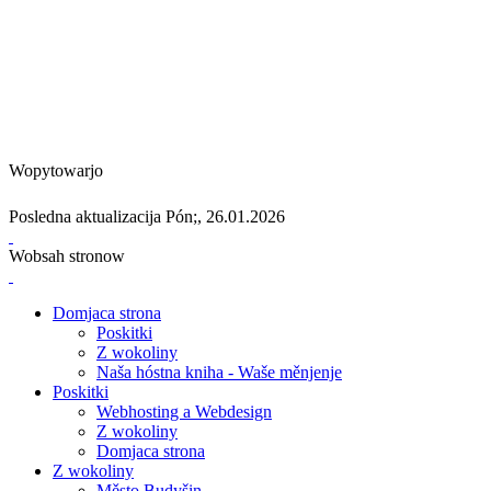
Wopytowarjo
Posledna aktualizacija Pón;, 26.01.2026
Wobsah stronow
Domjaca strona
Poskitki
Z wokoliny
Naša hóstna kniha - Waše měnjenje
Poskitki
Webhosting a Webdesign
Z wokoliny
Domjaca strona
Z wokoliny
Město Budyšin