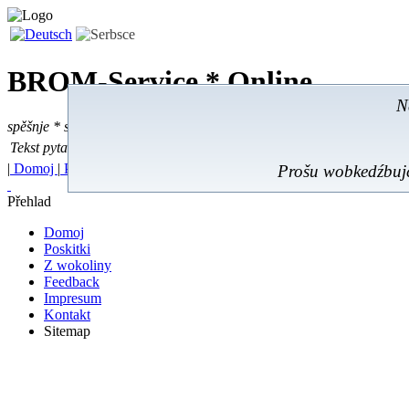
BROM-Service *
Online
N
spěšnje * spušćomnje * małonałožnje
Tekst pytać
Tekst pytać:
|
Domoj
|
Poskitki
|
Z wokoliny
|
Feedback
|
Prošu wobkedźbujć
Přehlad
Domoj
Poskitki
Z wokoliny
Feedback
Impresum
Kontakt
Sitemap