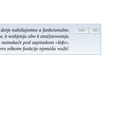
 derje nałožujomne a funkcionalne.
ow, k wabjenju abo k analyzowanju.
es namakaće pod zapinakom «Info».
ru někotre funkcije njemóža wužić.