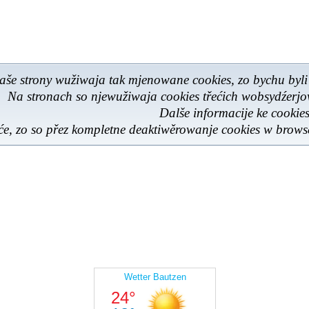
aše strony wužiwaja tak mjenowane cookies, zo bychu byli
Na stronach so njewužiwaja cookies třećich wobsydźerj
Dalše informacije ke cooki
e, zo so přez kompletne deaktiwěrowanje cookies w browse