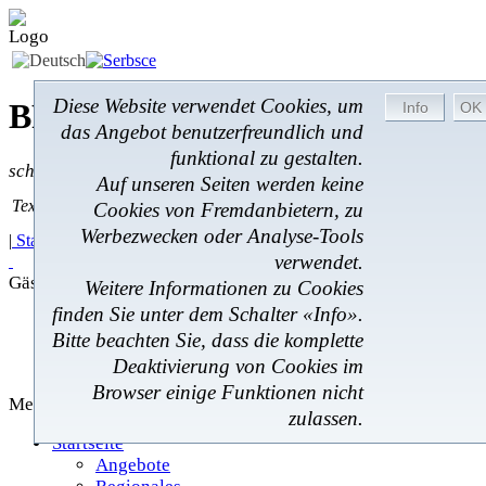
Diese Website verwendet Cookies, um
BROM-Service *
Online
das Angebot benutzerfreundlich und
funktional zu gestalten.
schnell * zuverlässig * kostengünstig
Auf unseren Seiten werden keine
Textsuche
Textsuche:
Cookies von Fremdanbietern, zu
Werbezwecken oder Analyse-Tools
|
Startseite
|
Angebote
|
Regionales
|
Feedback
|
verwendet.
Gästebuch
Weitere Informationen zu Cookies
finden Sie unter dem Schalter «Info».
Angebote
Bitte beachten Sie, dass die komplette
Regionales
Deaktivierung von Cookies im
Gästebuch
Browser einige Funktionen nicht
Menü
zulassen.
Startseite
Angebote