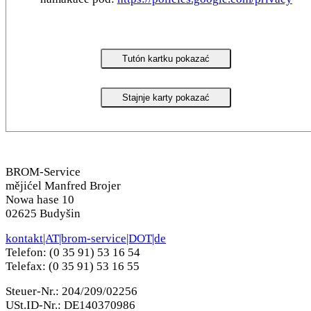
Tutón kartku pokazać
Stajnje karty pokazać
BROM-Service
mějićel Manfred Brojer
Nowa hase 10
02625 Budyšin
kontakt|AT|brom-service|DOT|de
Telefon: (0 35 91) 53 16 54
Telefax: (0 35 91) 53 16 55
Steuer-Nr.: 204/209/02256
USt.ID-Nr.: DE140370986