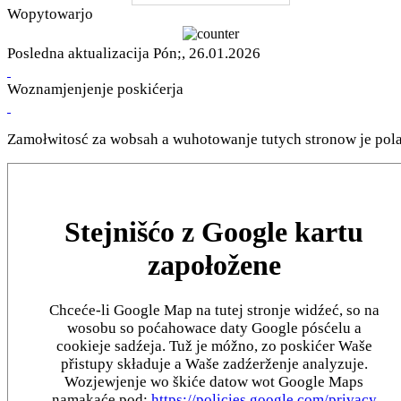
Wopytowarjo
Posledna aktualizacija Pón;, 26.01.2026
Woznamjenjenje poskićerja
Zamołwitosć za wobsah a wuhotowanje tutych stronow je pola
Stejnišćo z Google kartu
zapołožene
Chceće-li Google Map na tutej stronje widźeć, so na
wosobu so poćahowace daty Google pósćelu a
cookieje sadźeja. Tuž je móžno, zo poskićer Waše
přistupy składuje a Waše zadźerženje analyzuje.
Wozjewjenje wo škiće datow wot Google Maps
namakaće pod:
https://policies.google.com/privacy