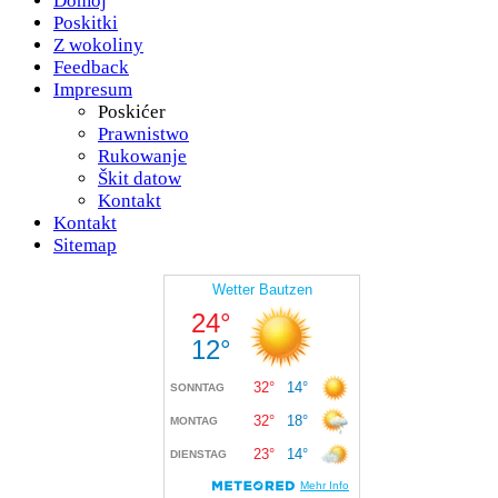
Domoj
Poskitki
Z wokoliny
Feedback
Impresum
Poskićer
Prawnistwo
Rukowanje
Škit datow
Kontakt
Kontakt
Sitemap