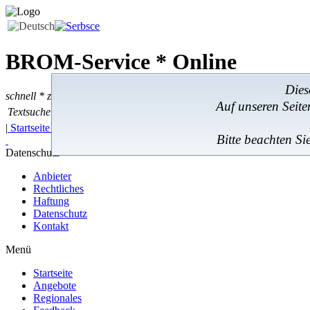
BROM-Service *
Online
Dies
schnell * zuverlässig * kostengünstig
Auf unseren Seit
Textsuche
Textsuche:
|
Startseite
|
Angebote
|
Regionales
|
Feedback
|
Bitte beachten Si
Datenschutz
Anbieter
Rechtliches
Haftung
Datenschutz
Kontakt
Menü
Startseite
Angebote
Regionales