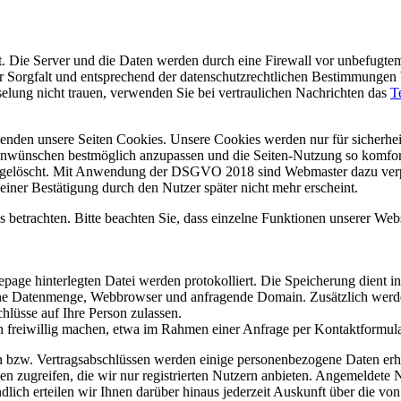
. Die Server und die Daten werden durch eine Firewall vor unbefugtem
er Sorgfalt und entsprechend der datenschutzrechtlichen Bestimmungen b
sselung nicht trauen, verwenden Sie bei vertraulichen Nachrichten das
T
enden unsere Seiten Cookies. Unsere Cookies werden nur für sicherheit
enwünschen bestmöglich anzupassen und die Seiten-Nutzung so komfort
gelöscht. Mit Anwendung der DSGVO 2018 sind Webmaster dazu verpfli
einer Bestätigung durch den Nutzer später nicht mehr erscheint.
 betrachten. Bitte beachten Sie, dass einzelne Funktionen unserer We
page hinterlegten Datei werden protokolliert. Die Speicherung dient i
e Datenmenge, Webbrowser und anfragende Domain. Zusätzlich werden 
hlüsse auf Ihre Person zulassen.
 freiwillig machen, etwa im Rahmen einer Anfrage per Kontaktformula
ngen bzw. Vertragsabschlüssen werden einige personenbezogene Daten e
gen zugreifen, die wir nur registrierten Nutzern anbieten. Angemeldete
ndlich erteilen wir Ihnen darüber hinaus jederzeit Auskunft über die 