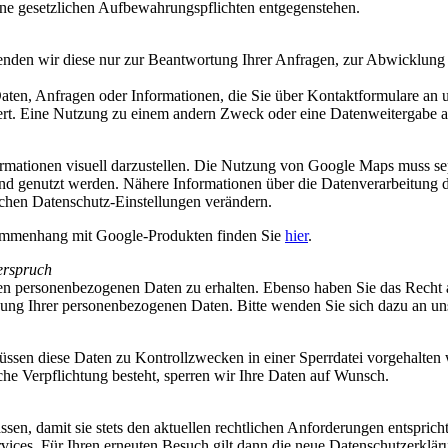
ine gesetzlichen Aufbewahrungspflichten entgegenstehen.
nden wir diese nur zur Beantwortung Ihrer Anfragen, zur Abwicklung d
Daten, Anfragen oder Informationen, die Sie über Kontaktformulare an 
rt. Eine Nutzung zu einem andern Zweck oder eine Datenweitergabe an 
ationen visuell darzustellen. Die Nutzung von Google Maps muss sepa
und genutzt werden. Nähere Informationen über die Datenverarbeitung
chen Datenschutz-Einstellungen verändern.
sammenhang mit Google-Produkten finden Sie
hier
.
erspruch
rten personenbezogenen Daten zu erhalten. Ebenso haben Sie das Recht
ng Ihrer personenbezogenen Daten. Bitte wenden Sie sich dazu an uns
müssen diese Daten zu Kontrollzwecken in einer Sperrdatei vorgehalte
lche Verpflichtung besteht, sperren wir Ihre Daten auf Wunsch.
ssen, damit sie stets den aktuellen rechtlichen Anforderungen entspri
vices. Für Ihren erneuten Besuch gilt dann die neue Datenschutzerklär